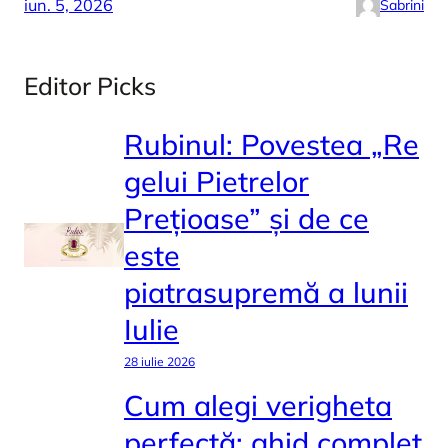
iun. 5, 2026
Sabrini
Editor Picks
Rubinul: Povestea „Re
gelui Pietrelor
Prețioase” și de ce
este
piatrasupremă a lunii
Iulie
28 iulie 2026
Cum alegi verigheta
perfectă: ghid complet