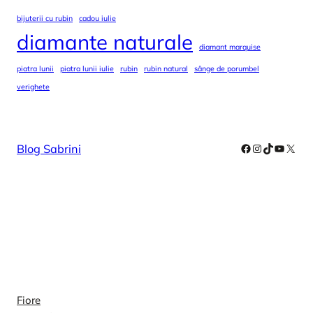
bijuterii cu rubin
cadou iulie
diamante naturale
diamant marquise
piatra lunii
piatra lunii iulie
rubin
rubin natural
sânge de porumbel
verighete
Facebook
Instagram
TikTok
YouTub
X
Blog Sabrini
Colectii
Fiore