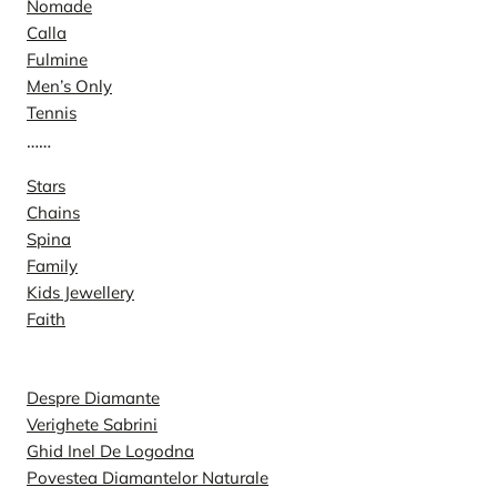
Nomade
Calla
Fulmine
Men’s Only
Tennis
……
Stars
Chains
Spina
Family
Kids Jewellery
Faith
Special
Despre Diamante
Verighete Sabrini
Ghid Inel De Logodna
Povestea Diamantelor Naturale