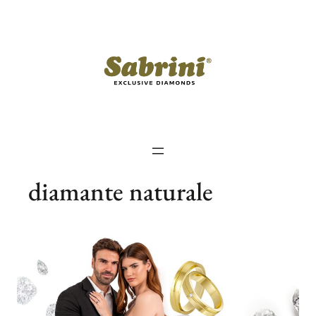
Sari
la
conținut
diamante naturale