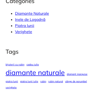
Categories
Diamante Naturale
Inele de Logodnă
Piatra lunii
Verighete
Tags
bijuterii cu rubin
cadou iulie
diamante naturale
diamant marquise
piatra lunii
piatra lunii iulie
rubin
rubin natural
sânge de porumbel
verighete