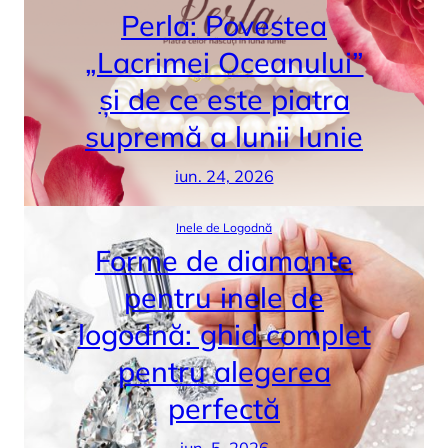
Perla: Povestea
„Lacrimei Oceanului”
și de ce este piatra
supremă a lunii Iunie
iun. 24, 2026
Inele de Logodnă
Forme de diamante
pentru inele de
logodnă: ghid complet
pentru alegerea
perfectă
iun. 5, 2026