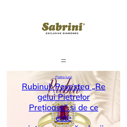
Sari
la
conținut
Piatra lunii
Rubinul: Povestea „Re
gelui Pietrelor
Prețioase” și de ce
este