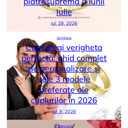
piatrasupremă a lunii
Iulie
iul. 28, 2026
Verighete
Cum alegi verigheta
perfectă: ghid complet
de personalizare și
cele 3 modele
preferate ale
cuplurilor în 2026
iul. 8, 2026
Piatra lunii