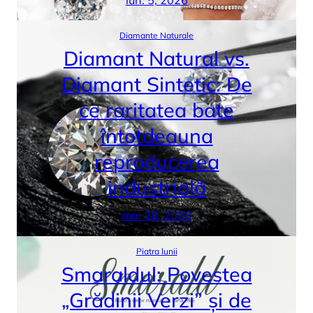
Diamante Naturale
Diamant Natural vs.
Diamant Sintetic: De
ce raritatea bate
întotdeauna
reproducerea
industrială
mai 28, 2026
Piatra lunii
Smaraldul: Povestea
„Grădinii Verzi” și de