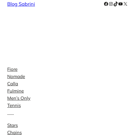
Facebook
Instagram
TikTok
YouTub
X
Blog Sabrini
Colectii
Fiore
Nomade
Calla
Fulmine
Men’s Only
Tennis
……
Stars
Chains